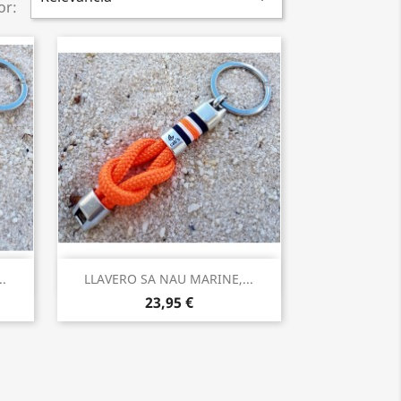
or:
Vista rápida

.
LLAVERO SA NAU MARINE,...
23,95 €