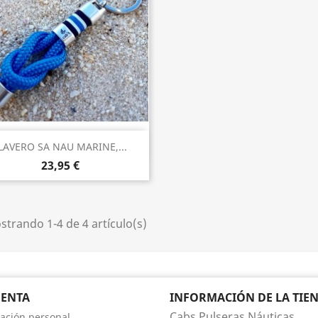
Vista rápida

LAVERO SA NAU MARINE,...
23,95 €
trando 1-4 de 4 artículo(s)
UENTA
INFORMACIÓN DE LA TIE
Cabs Pulseras Náuticas
ación personal