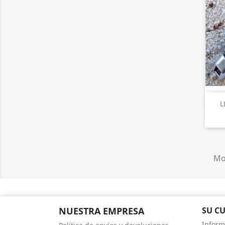
L
Mos
NUESTRA EMPRESA
SU C
Inform