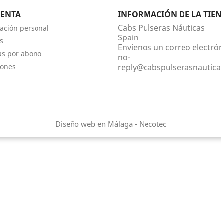
UENTA
INFORMACIÓN DE LA TIE
Cabs Pulseras Náuticas
ación personal
Spain
s
Envíenos un correo electró
as por abono
no-
iones
reply@cabspulserasnautic
Diseño web en Málaga - Necotec