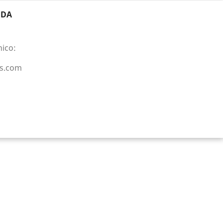
NDA
nico:
as.com